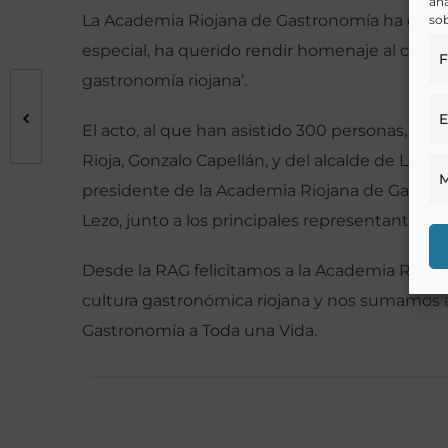
aná
La Academia Riojana de Gastronomía ha celebr
sob
especial, ha querido rendir homenaje al cocin
F
gastronomía riojana’.
E
El acto, al que han asistido 300 personas, ha
Rioja, Gonzalo Capellán, y del alcalde de Lo
M
presidente de la Academia Riojana de Gastrono
Lezo, junto a los principales representantes 
Desde la RAG felicitamos a la Academia Riojana
cultura gastronómica riojana y nos sumamos 
Gastronomía a Toda una Vida.