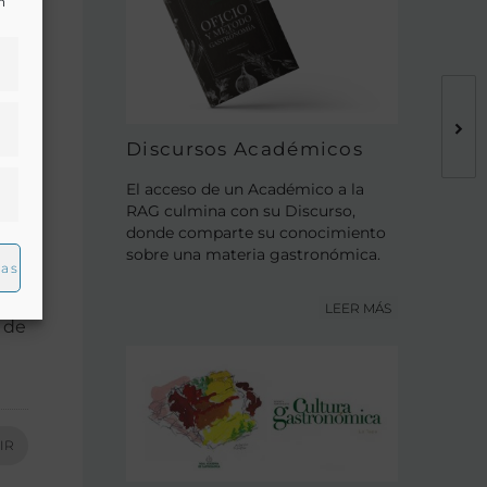
n
n
La
Discursos Académicos
el
El acceso de un Académico a la
RAG culmina con su Discurso,
donde comparte su conocimiento
sobre una materia gastronómica.
ias
LEER MÁS
 de
IR