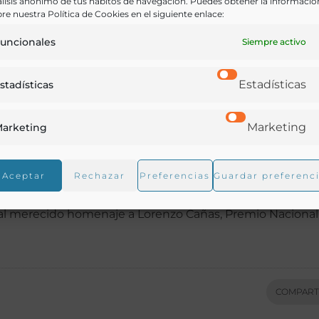
lisis anónimo de tus hábitos de navegación. Puedes obtener la informació
ado su XX Aniversario y, coincidiendo con esta fecha ta
re nuestra Política de Cookies en el siguiente enlace:
ero riojano Lorenzo Cañas como ‘Gran maestro de la
uncionales
Siempre activo
Estadísticas
stadísticas
 contado con la presencia del presidente del Gobierno de 
groño, Conrado Escobar, que han estado acompañados por 
Marketing
arketing
mía, Pedro Barrio, y nuestro presidente, Luis Suárez de
del sector gastronómico de la comunidad.
Aceptar
Rechazar
Preferencias
Guardar preferenc
 por estos 20 años de gran trabajo por la difusión de la
al merecido homenaje a Lorenzo Cañas, Premio Nacional
COMPART