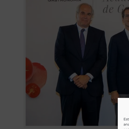
Est
ana