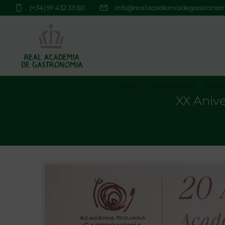
(+34) 91 432 33 60
info@realacademiadegastrono
La RAG
Actualidad
Premi
XX Aniv