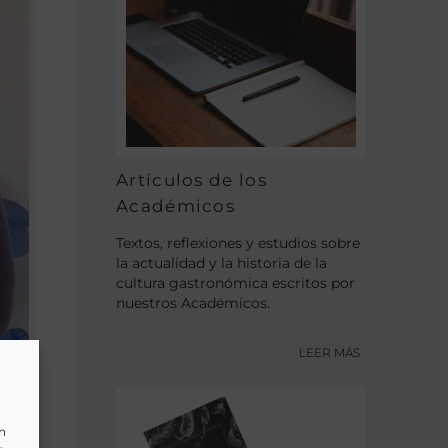
Artículos de los
Académicos
Textos, reflexiones y estudios sobre
la actualidad y la historia de la
cultura gastronómica escritos por
nuestros Académicos.
LEER MÁS
un