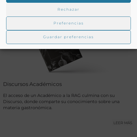
Rechazar
Preferencias
Guardar preferencias
Discursos Académicos
El acceso de un Académico a la RAG culmina con su
Discurso, donde comparte su conocimiento sobre una
materia gastronómica.
LEER MÁS