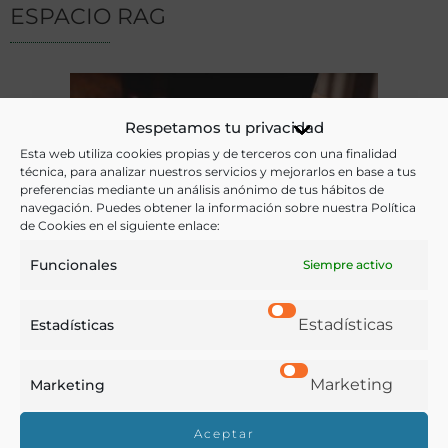
ESPACIO RAG
Respetamos tu privacidad
Esta web utiliza cookies propias y de terceros con una finalidad
técnica, para analizar nuestros servicios y mejorarlos en base a tus
preferencias mediante un análisis anónimo de tus hábitos de
navegación. Puedes obtener la información sobre nuestra Política
de Cookies en el siguiente enlace:
Funcionales
Siempre activo
Artículos de los Académicos
Estadísticas
Estadísticas
Textos, reflexiones y estudios sobre la actualidad y la historia
de la cultura gastronómica escritos por nuestros
Marketing
Marketing
Académicos.
Aceptar
LEER MÁS