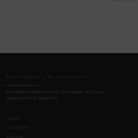
Real Academia de Gastronomía
Trabajamos para difundir y proteger la cultura
gastronómica española.
La RAG
Actualidad
Premios