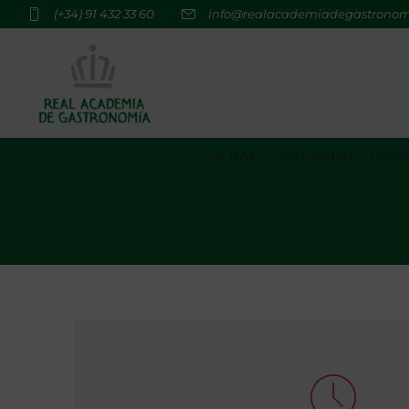
(+34) 91 432 33 60
info@realacademiadegastrono
La RAG
Actualidad
Premi