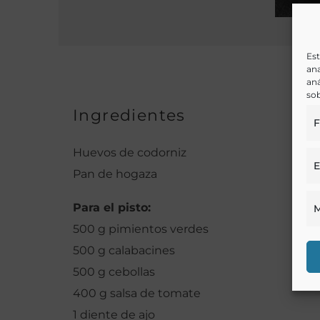
Est
ana
aná
sob
Ingredientes
F
Huevos de codorniz
E
Pan de hogaza
Para el pisto:
M
500 g pimientos verdes
500 g calabacines
500 g cebollas
400 g salsa de tomate
1 diente de ajo