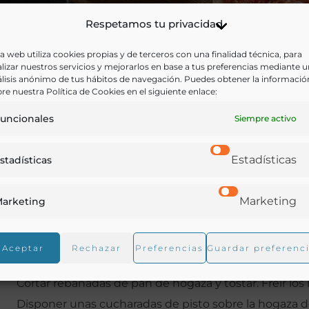
Respetamos tu privacidad
a web utiliza cookies propias y de terceros con una finalidad técnica, para
lizar nuestros servicios y mejorarlos en base a tus preferencias mediante 
lisis anónimo de tus hábitos de navegación. Puedes obtener la informació
re nuestra Política de Cookies en el siguiente enlace:
Elaboración
uncionales
Siempre activo
Preparar el pisto.
Estadísticas
stadísticas
Para ello pelar las cebollas y lavar los pimientos y los 
Cortar los pimientos, los calabacines y las cebollas en 
Marketing
arketing
cazuela con un fondo de aceite, freír las cebollas con l
calabacín y cocinar hasta que estén tiernos. Una vez h
Aceptar
Rechazar
Preferencias
Guardar preferenc
tomate. Dar un hervor todo junto. Sazonar.
Cortar rebanadas de pan de hogaza y tostar. Freír los
Disponer unas cucharadas de pisto sobre la hogaza de