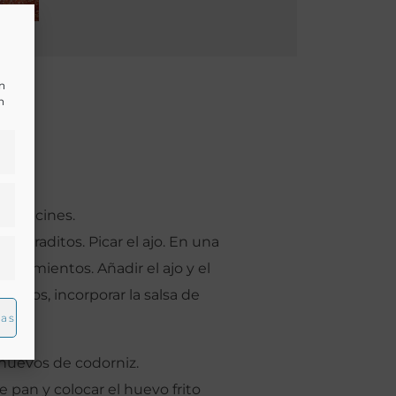
un
n
calabacines.
cuadraditos. Picar el ajo. En una
os pimientos. Añadir el ajo y el
echos, incorporar la salsa de
ias
 huevos de codorniz.
 pan y colocar el huevo frito