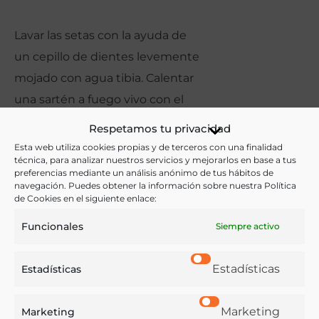
Lavar las setas con la ayuda de
un cepillo de dientes levemente
mojado con agua tibia. Calentar
una sartén a fuego vivo con el
aceite de oliva. Incorporar las
Respetamos tu privacidad
setas y saltear 2 minutos. Añadir
Esta web utiliza cookies propias y de terceros con una finalidad
técnica, para analizar nuestros servicios y mejorarlos en base a tus
el ajo. Salpimentar. Incorporar el
preferencias mediante un análisis anónimo de tus hábitos de
huevo solo revuelto, sin batir.
navegación. Puedes obtener la información sobre nuestra Política
de Cookies en el siguiente enlace:
Sacar la sartén del fuego y
Funcionales
remover la mezcla hasta que
Siempre activo
empiece a cuajar. Añadir el
Estadísticas
Estadísticas
perejil picado. Servir sobre una
rebanada de pan.
Marketing
Marketing