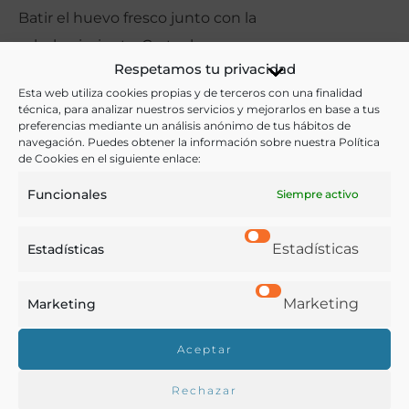
Batir el huevo fresco junto con la
sal y la pimienta. Cortar los
Respetamos tu privacidad
huevos duros por la mitad y
Esta web utiliza cookies propias y de terceros con una finalidad
envolver con la bechamel. Dejar
técnica, para analizar nuestros servicios y mejorarlos en base a tus
enfriar. Pasar por el huevo batido,
preferencias mediante un análisis anónimo de tus hábitos de
navegación. Puedes obtener la información sobre nuestra Política
el pan rallado y freír en el aceite
de Cookies en el siguiente enlace:
de oliva a fuego vivo. Escurrir.
Funcionales
Siempre activo
Estadísticas
Estadísticas
Marketing
Marketing
Ver todas las recetas con origen:
Aceptar
Toda España
Rechazar