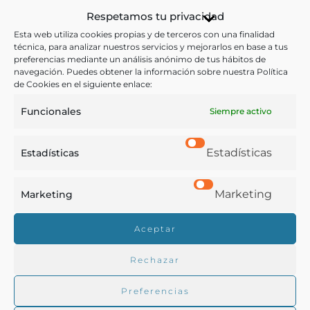
con hielo durante una hora. Pasar
Respetamos tu privacidad
por la harina, tamizar y freír en
Esta web utiliza cookies propias y de terceros con una finalidad
una sartén con el aceite a fuego
técnica, para analizar nuestros servicios y mejorarlos en base a tus
preferencias mediante un análisis anónimo de tus hábitos de
vivo. Escurrir. Sazonar.
navegación. Puedes obtener la información sobre nuestra Política
de Cookies en el siguiente enlace:
Funcionales
Siempre activo
Estadísticas
Estadísticas
Ver todas las recetas con origen:
Marketing
Marketing
Toda España
Aceptar
Rechazar
Preferencias