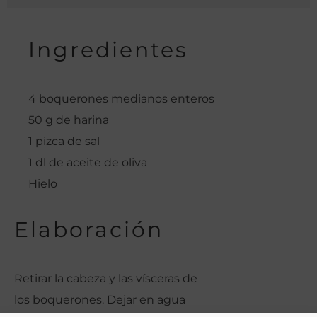
Ingredientes
4 boquerones medianos enteros
50 g de harina
1 pizca de sal
1 dl de aceite de oliva
Hielo
Elaboración
Retirar la cabeza y las vísceras de
los boquerones. Dejar en agua