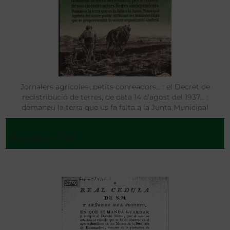
Jornalers agrícoles…petits conreadors… : el Decret de
redistribució de terres, de data 14 d’agost del 1937… :
demaneu la terra que us fa falta a la Junta Municipal
Agrària del vostre poble. [Material gráfico]
Barcelona - 1937