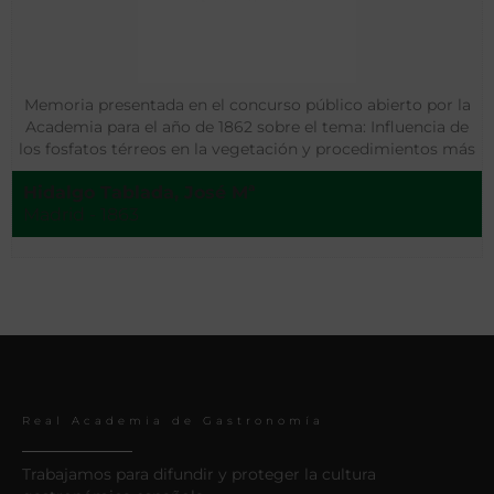
Memoria presentada en el concurso público abierto por la
Academia para el año de 1862 sobre el tema: Influencia de
los fosfatos térreos en la vegetación y procedimientos más
económicos para utilizarlos en la producción de cereales en
Hidalgo Tablada, José Mª
la Península
Madrid - 1863
Real Academia de Gastronomía
Trabajamos para difundir y proteger la cultura