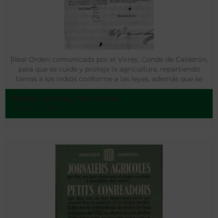
[Real Orden comunicada por el Virrey, Conde de Calderón,
para que se cuide y proteja la agricultura, repartiendo
tierras a los indios conforme a las leyes, además que se
pueda hacer uso de los fondos de las cajas de las
Calleja del Rey, Félix María
comunidades de indios …]
México - 1813