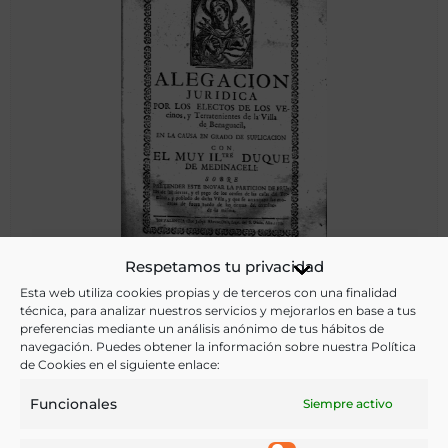
Alegacion juridica por los electos de los vecinos y
Respetamos tu privacidad
terratenientes de la Villa de Benaguacil, en la causa en
Esta web utiliza cookies propias y de terceros con una finalidad
grado de suplicacion con el … Duque de Medinaceli : sobre
técnica, para analizar nuestros servicios y mejorarlos en base a tus
pretender este inovar la particion de frutos de las tierras, y
preferencias mediante un análisis anónimo de tus hábitos de
el pago de los censos de las casas del termino, y poblado
navegación. Puedes obtener la información sobre nuestra Política
Valencia - 1770
de dicha villa …
de Cookies en el siguiente enlace:
Funcionales
Siempre activo