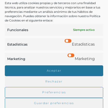
higiénico e industrial: guía práctica del fabricante y del
Esta web utiliza cookies propias y de terceros con una finalidad
consumidor por J. Hermann Lachapelle
técnica, para analizar nuestros servicios y mejorarlos en base a tus
preferencias mediante un análisis anónimo de tus hábitos de
Hermann-Lachapelle, J.
navegación. Puedes obtener la información sobre nuestra Política
[s.l.] (Clichy) - 1876
de Cookies en el siguiente enlace:
Funcionales
Siempre activo
Estadísticas
Estadísticas
Marketing
Marketing
Real Academia de Gastronomía
Aceptar
Trabajamos para difundir y proteger la cultura
gastronómica española.
Rechazar
Preferencias
La RAG
Guardar preferencias
Actualidad