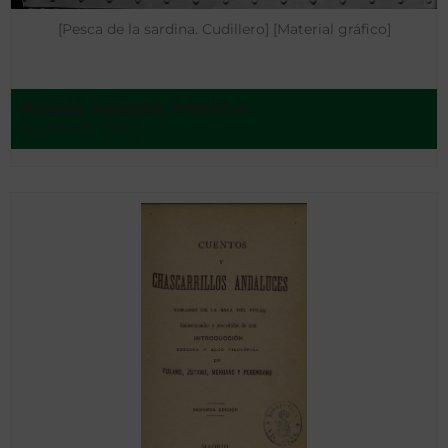
[Pesca de la sardina. Cudillero] [Material gráfico]
Álvarez Armesto, Primitivo
Cudillero - [18..]