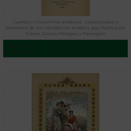
Cuentos y chascarrillos andaluces . Coleccionados y
precedidos de una introducción erudita y algo filoófica por
Fulano, Zutano, Mengano y Perengano
Valera, Juan
Madrid - 1898