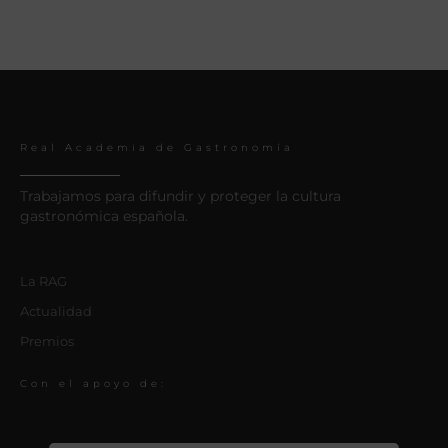
Real Academia de Gastronomía
Trabajamos para difundir y proteger la cultura
gastronómica española.
La RAG
Actualidad
Premios
Con el apoyo de: