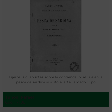
Lijeros [sic] apuntes sobre la contienda local que en la
pesca de sardina suscitó el arte llamado copo
Tuñón, Rafael
Gijón - 1881