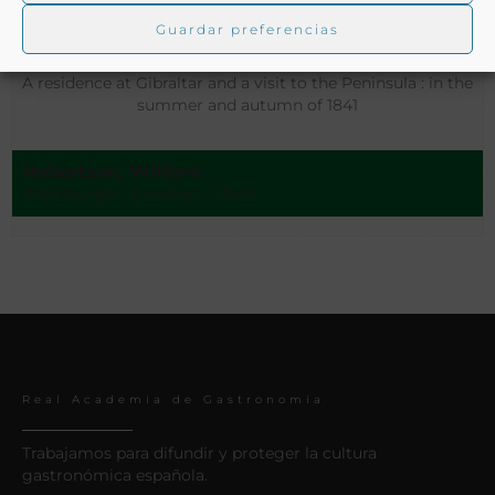
Guardar preferencias
A residence at Gibraltar and a visit to the Peninsula : in the
summer and autumn of 1841
Robertson, William
Edinburgh ; London - 1845
Real Academia de Gastronomía
Trabajamos para difundir y proteger la cultura
gastronómica española.