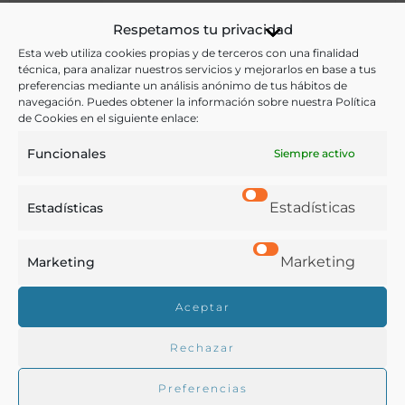
Real Cédula de S.M. y señores del Consejo permitiendo á
Respetamos tu privacidad
los que tengan posadas en el Reyno puedan comprar todo
Esta web utiliza cookies propias y de terceros con una finalidad
género de comestibles á qualquiera hora del dia…
técnica, para analizar nuestros servicios y mejorarlos en base a tus
preferencias mediante un análisis anónimo de tus hábitos de
Carlos IV, Rey de España
navegación. Puedes obtener la información sobre nuestra Política
Madrid - 1796
de Cookies en el siguiente enlace:
Funcionales
Siempre activo
Estadísticas
Estadísticas
Marketing
Marketing
Aceptar
Rechazar
Preferencias