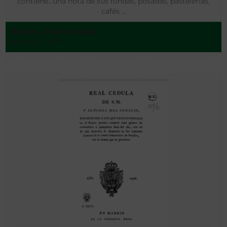
contiene…una nota de sus fondas, posadas, pastelerías,
cafés …
Blanco, Pedro Pablo
Madrid - 1851