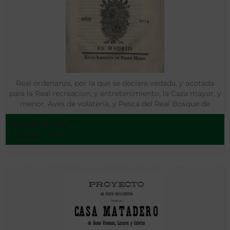
Real ordenanza, por la que se declara vedada, y acotada
para la Real recreacion, y entretenimiento, la Caza mayor, y
menor, Aves de volatería, y Pesca del Real Bosque de
Balsaín, los limites, y mojones por donde se deber guardar,
Carlos III, rey
y el orden, y forma que para su conservacion debe tenerse:
Madrid - 1774
y prohibiendo el poder tirar, y pescar en él, bajo las penas, y
declaraciones que contiene