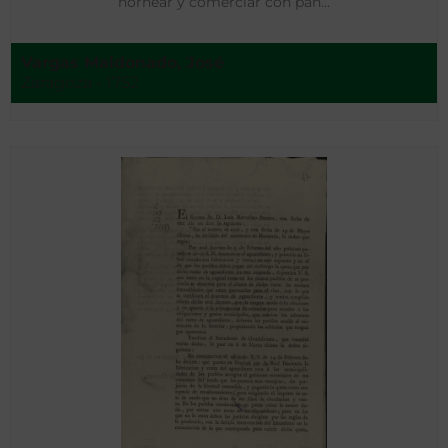
hornear y comerciar con pan…
Vargas Maldonado, José
Zaragoza - 1752