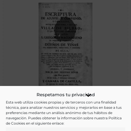
Respetamos tu privacidad
Escriptura de ajuste, y convenio, otorgada entre … la Leal
Villa de Bilbao, y la… Cofradía de el señor S. Gregorio
Esta web utiliza cookies propias y de terceros con una finalidad
técnica, para analizar nuestros servicios y mejorarlos en base a tus
Nacianzeno herederos propietarios dueños de viñas, ..sobre
preferencias mediante un análisis anónimo de tus hábitos de
que no se introdugesse el vino foraneo en tiempo de
navegación. Puedes obtener la información sobre nuestra Política
viedo…
de Cookies en el siguiente enlace:
Bilbao - 1762