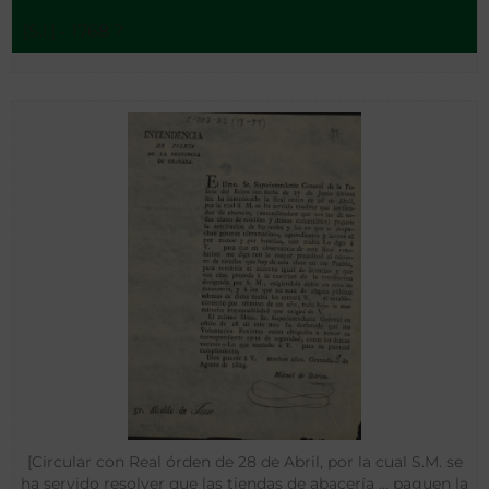
[S.l.] - 1768 ?
[Circular con Real órden de 28 de Abril, por la cual S.M. se
ha servido resolver que las tiendas de abacería … paguen la