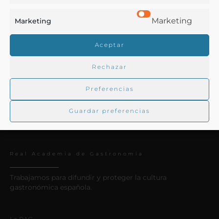
Los quatro libros del arte de la confitería.
Marketing
Marketing
Aceptar
Baeza, Miguel de
Alcalá de Henares - 1592
Rechazar
Preferencias
Guardar preferencias
Real Academia de Gastronomía
Trabajamos para difundir y proteger la cultura
gastronómica española.