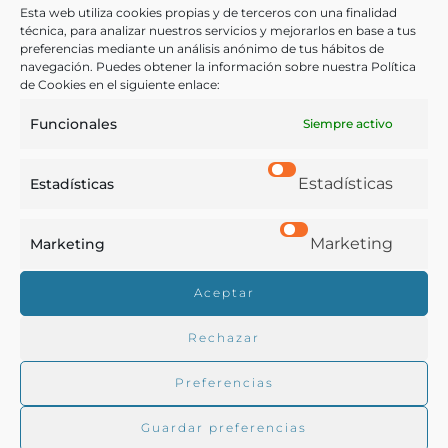
Esta web utiliza cookies propias y de terceros con una finalidad
técnica, para analizar nuestros servicios y mejorarlos en base a tus
preferencias mediante un análisis anónimo de tus hábitos de
Sarrau y Servén, José
navegación. Puedes obtener la información sobre nuestra Política
Madrid - 1950
de Cookies en el siguiente enlace:
Funcionales
Siempre activo
Estadísticas
Estadísticas
Marketing
Marketing
Real Academia de Gastronomía
Aceptar
Trabajamos para difundir y proteger la cultura
gastronómica española.
Rechazar
Preferencias
La RAG
Guardar preferencias
Actualidad