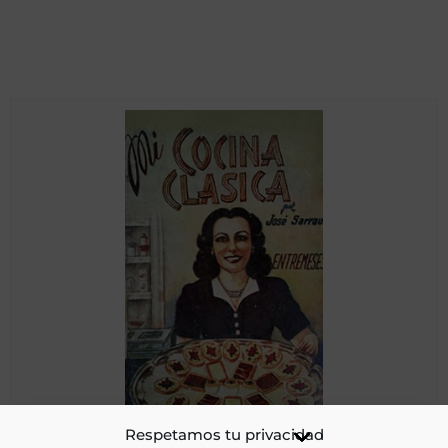
Mi cocina clásica: entremeses
Respetamos tu privacidad