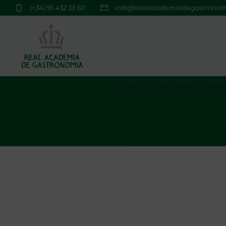
(+34) 91 432 33 60
info@realacademiadegastrono
La RAG
Actualidad
Premi