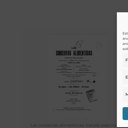
Est
ana
aná
sob
F
E
M
Las conservas alimenticias: tratado práctico de