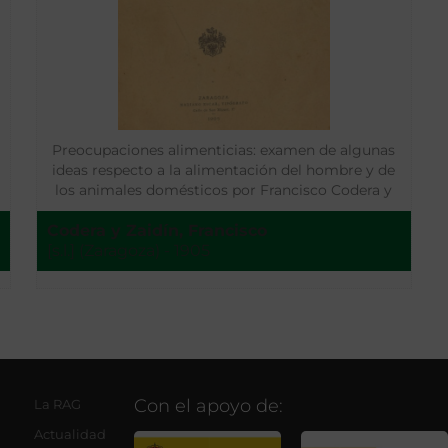
Preocupaciones alimenticias: examen de algunas
ideas respecto a la alimentación del hombre y de
los animales domésticos por Francisco Codera y
Zaidín
Codera y Zaidín, Francisco
[s.l.] (Zaragoza) - 1905
Con el apoyo de:
La RAG
Actualidad