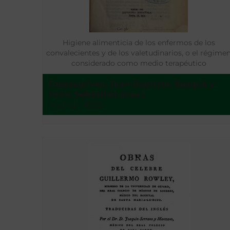
Higiene alimenticia de los enfermos de los
convalecientes y de los valetudinarios, o el régime
considerado como medio terapéutico
Fonssagrives, Jean-Baptiste, Busqué y
Torró, Sebastián (trad.)
Madrid - 1865.