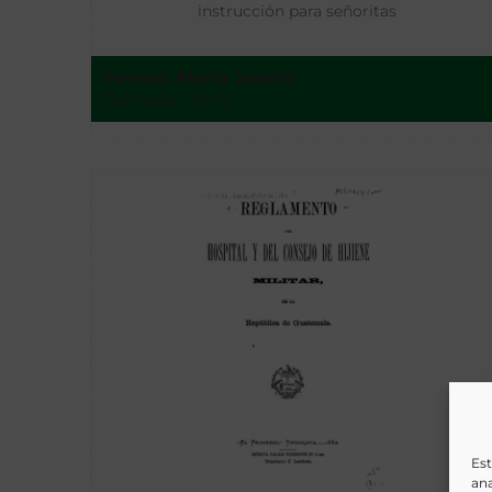
instrucción para señoritas
Pernas, María Josefa
Granada - 1848
Est
ana