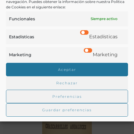
navegación. Puedes obtener la información sobre nuestra Política
de Cookies en el siguiente enlace:
Funcionales
Siempre activo
Estadísticas
Estadísticas
El secretario de los comerciantes o Modelos de cartas,
Marketing
Marketing
facturas, cuentas de ventas, cuenta corriente y de intereses
… : tablas de la diferencia de pesos y medidas de Castilla .
Aceptar
Itúrburu, Joaquín de
Madrid - 1818
Rechazar
Preferencias
Guardar preferencias