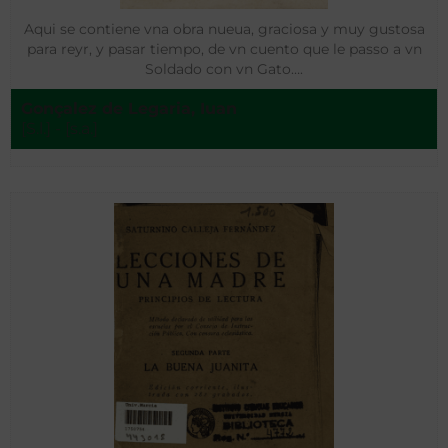
Aqui se contiene vna obra nueua, graciosa y muy gustosa
para reyr, y pasar tiempo, de vn cuento que le passo a vn
Soldado con vn Gato….
Gonçalez de Legaria, Iuan
[S.l.] - [s.a.]