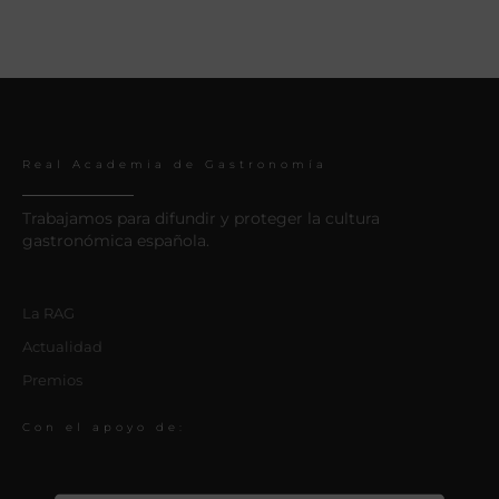
Real Academia de Gastronomía
Trabajamos para difundir y proteger la cultura
gastronómica española.
La RAG
Actualidad
Premios
Con el apoyo de: