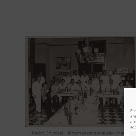
Est
ana
aná
sob
[Pedro Chicote] : [álbumes personales]4 {Material