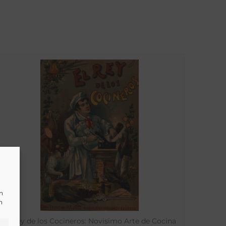
un
n
El Rey de los Cocineros: Novisimo Arte de Cocina