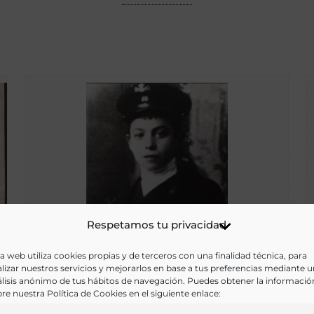
Respetamos tu privacidad
a web utiliza cookies propias y de terceros con una finalidad técnica, para
lizar nuestros servicios y mejorarlos en base a tus preferencias mediante 
lisis anónimo de tus hábitos de navegación. Puedes obtener la informació
re nuestra Política de Cookies en el siguiente enlace:
[Pedro Chicote] : [álbumes personales]1 {Material