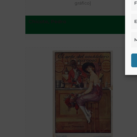
F
gráfico]
E
Chicote, Pedro
-
M