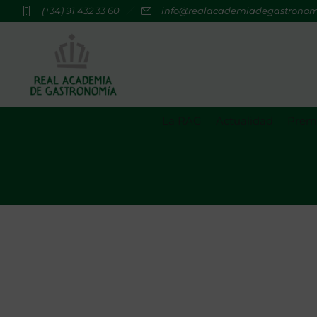
(+34) 91 432 33 60
info@realacademiadegastrono
La RAG
Actualidad
Premi