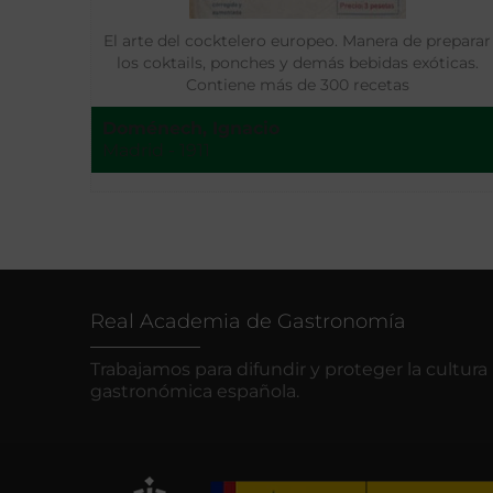
El arte del cocktelero europeo. Manera de preparar
los coktails, ponches y demás bebidas exóticas.
Contiene más de 300 recetas
Doménech, Ignacio
Madrid - 1911
Real Academia de Gastronomía
Trabajamos para difundir y proteger la cultura
gastronómica española.