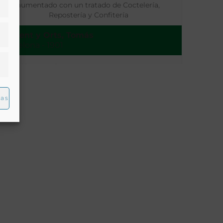
aumentado con un tratado de Coctelería,
Repostería y Confitería
Climent y Orts, Tomás
Barcelona - 1901
ias