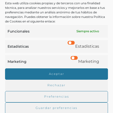
Esta web utiliza cookies propias y de terceros con una finalidad
técnica, para analizar nuestros servicios y mejorarlos en base a tus
preferencias mediante un análisis anónimo de tus hábitos de
Rodrigues, Domingos
navegación. Puedes obtener la información sobre nuestra Política
Lisboa - 1732
de Cookies en el siguiente enlace:
Funcionales
Siempre activo
Estadísticas
Estadísticas
Marketing
Marketing
Real Academia de Gastronomía
Aceptar
Trabajamos para difundir y proteger la cultura
gastronómica española.
Rechazar
Preferencias
La RAG
Guardar preferencias
Actualidad