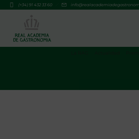
(+34) 91 432 33 60
info@realacademiadegastrono
La RAG
Actualidad
Premi