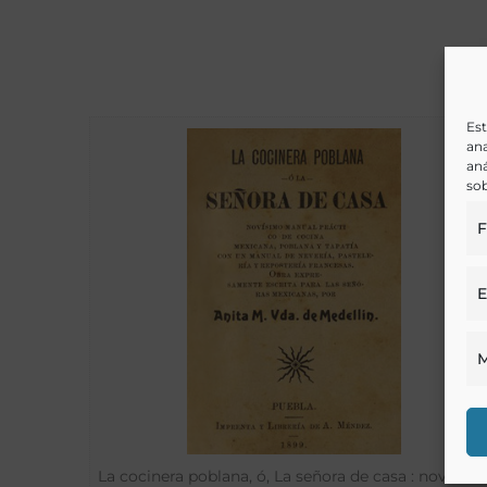
Est
ana
aná
sob
F
E
M
La cocinera poblana, ó, La señora de casa : novísim