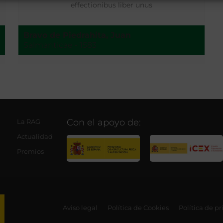
effectionibus liber unus
Bravo de Piedrahita, Juan
Salmanticae - 1583
Con el apoyo de:
La RAG
Actualidad
Premios
Aviso legal
Política de Cookies
Política de p