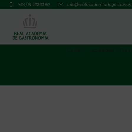
(+34) 91 432 33 60
info@realacademiadegastrono
La RAG
Actualidad
Premi