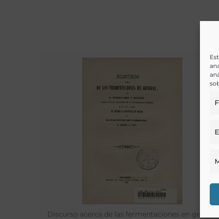
Est
ana
aná
sob
F
E
M
Discurso acerca de las fermentaciones en general