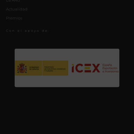
La RAG
Actualidad
Premios
Con el apoyo de: