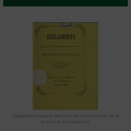
Alcala de Henares - 1562
Reglamento para la pesca en los ríos y arroyos de la
provincia de Guipúzcoa.