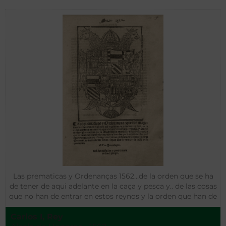
Las prematicas y Ordenanças 1562…de la orden que se ha
de tener de aqui adelante en la caça y pesca y.. de las cosas
que no han de entrar en estos reynos y la orden que han de
tener los mercaderes naturales y estrangeros .
Carlos I, Rey