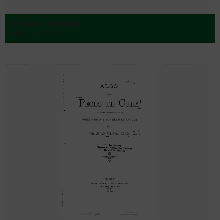
Cházari, Estéban
México - 1884