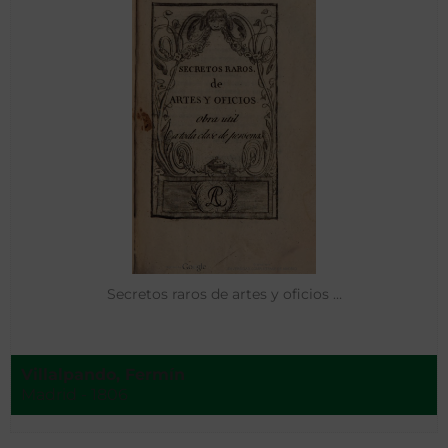
Secretos raros de artes y oficios …
Villalpando, Fermín
Madrid - 1806