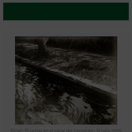
Tolosa - 1868
[Oña] : [Truchas en el canal del convento : 31 julio 1926]