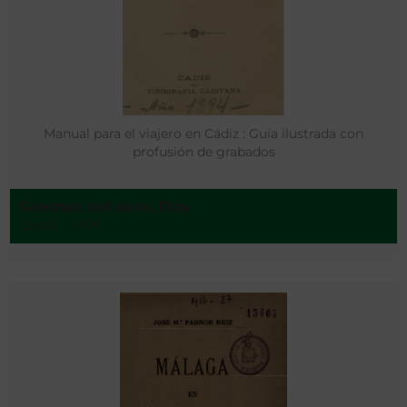
Manual para el viajero en Cádiz : Guía ilustrada con
profusión de grabados
Sánchez del Arco, Eloy
Cádiz - 1894