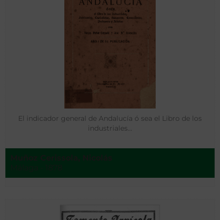
El indicador general de Andalucía ó sea el Libro de los
industriales…
Muñoz Cerissola, Nicolás
Málaga - 1878