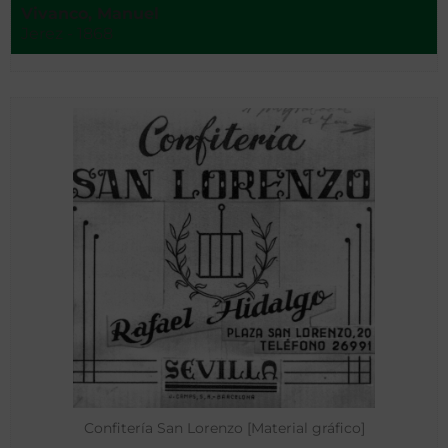
Vivanco, Manuel
Jerez - 1868
Confitería San Lorenzo [Material gráfico]