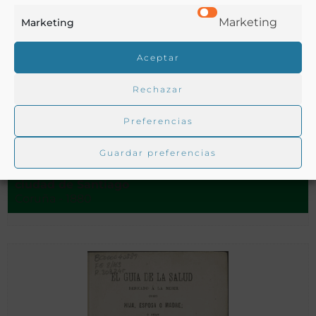
Marketing
Marketing
Aceptar
Rechazar
Informe sobre si es conveniente que por la Excma.
Preferencias
Diputación… se establezcan pósitos o bancos agrícolas en
las…
Guardar preferencias
Sociedad Económica de Amigos del Pais de la
ciudad de Santiago
Coruña - 1880