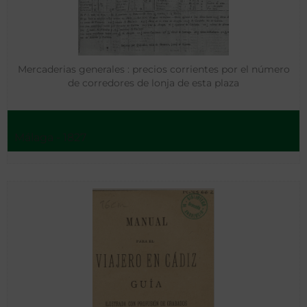
Mercaderias generales : precios corrientes por el número
de corredores de lonja de esta plaza
Málaga - 1827