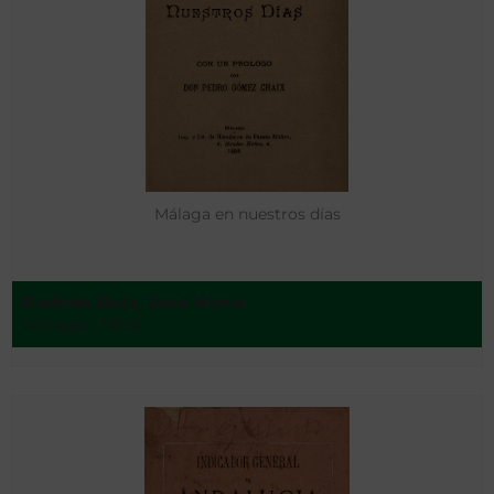
Málaga en nuestros días
Padrón Ruiz, José María
Málaga - 1896