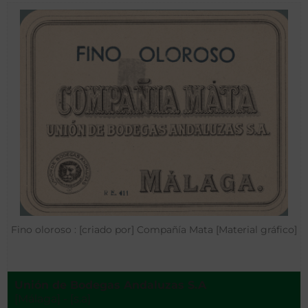
Fino oloroso : [criado por] Compañía Mata [Material gráfico]
Unión de Bodegas Andaluzas S.A
[Málaga] - [s.a]