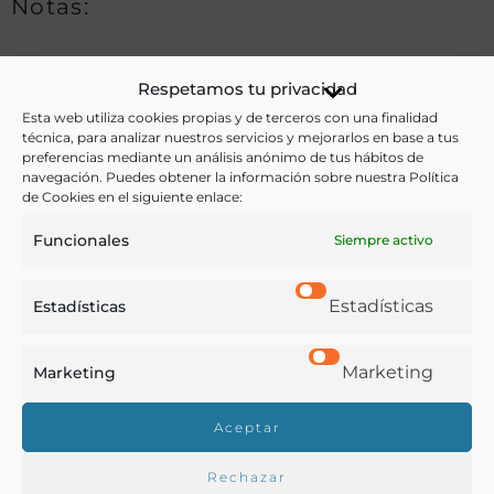
Notas:
Respetamos tu privacidad
Ver más libros de estas materias:
Esta web utiliza cookies propias y de terceros con una finalidad
técnica, para analizar nuestros servicios y mejorarlos en base a tus
Alimentos
,
Bebidas
,
Historia
,
Pesca
preferencias mediante un análisis anónimo de tus hábitos de
navegación. Puedes obtener la información sobre nuestra Política
Ver más libros con las palabras clave:
de Cookies en el siguiente enlace:
Funcionales
Argentina
,
Bebidas
,
Fauna
,
Flora
Siempre activo
Estadísticas
Estadísticas
COMPARTIR
Marketing
Marketing
Aceptar
Buscar en la biblioteca
Rechazar