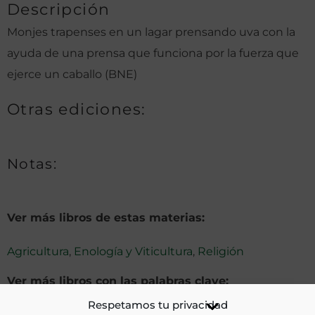
Descripción
Monjes trapenses en un lagar prensando uva con la
ayuda de una prensa que funciona por la fuerza que
ejerce un caballo (BNE)
Otras ediciones:
Notas:
Ver más libros de estas materias:
Agricultura
,
Enología y Viticultura
,
Religión
Ver más libros con las palabras clave:
Respetamos tu privacidad
Francia
,
Trapenses
,
Usos y costumbres
,
Vendimia
,