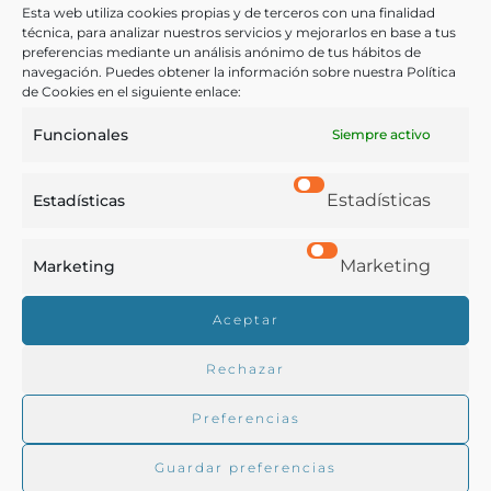
Esta web utiliza cookies propias y de terceros con una finalidad
Vinificación
técnica, para analizar nuestros servicios y mejorarlos en base a tus
preferencias mediante un análisis anónimo de tus hábitos de
navegación. Puedes obtener la información sobre nuestra Política
de Cookies en el siguiente enlace:
COMPARTIR
Funcionales
Siempre activo
Estadísticas
Estadísticas
Buscar en la biblioteca
Marketing
Marketing
Aceptar
Biblioteca digital Duque de Ahumada
Rechazar
Buscar
Preferencias
Guardar preferencias