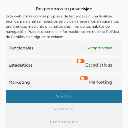
Tecnología
,
Profesiones
Respetamos tu privacidad
Esta web utiliza cookies propias y de terceros con una finalidad
Ver más libros con las palabras clave:
técnica, para analizar nuestros servicios y mejorarlos en base a tus
preferencias mediante un análisis anónimo de tus hábitos de
navegación. Puedes obtener la información sobre nuestra Política
Cádiz
,
Camareros
,
Cocina
,
Estatutos
,
Sociedades
de Cookies en el siguiente enlace:
Funcionales
Siempre activo
COMPARTIR
Estadísticas
Estadísticas
Marketing
Marketing
Buscar en la biblioteca
Aceptar
Rechazar
Biblioteca digital Duque de Ahumada
Preferencias