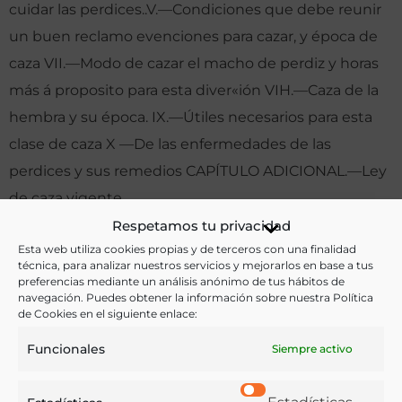
cuidar las perdices..V.—Condiciones que debe reunir
un buen reclamo evenciones para cazar, y época de
caza VII.—Modo de cazar el macho de perdiz y horas
más á proposito para esta diver«ión VIH.—Caza de la
hembra y su época. IX.—Útiles necesarios para esta
clase de caza X —De las enfermedades de las
perdices y sus remedios CAPÍTULO ADICIONAL.—Ley
de caza vigente.
Respetamos tu privacidad
Otras ediciones:
Esta web utiliza cookies propias y de terceros con una finalidad
técnica, para analizar nuestros servicios y mejorarlos en base a tus
preferencias mediante un análisis anónimo de tus hábitos de
navegación. Puedes obtener la información sobre nuestra Política
Notas:
de Cookies en el siguiente enlace:
Funcionales
Siempre activo
Ver más libros de estas materias: