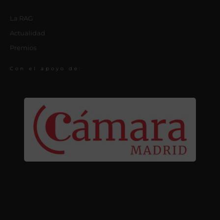
La RAG
Actualidad
Premios
Con el apoyo de: