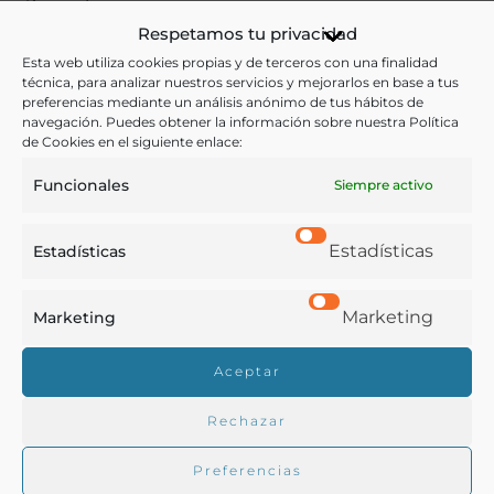
Respetamos tu privacidad
Otras ediciones:
Esta web utiliza cookies propias y de terceros con una finalidad
2.ª ed. Madrid: Libr. D. Pablo Calleja y Cª. 453 p. il.
técnica, para analizar nuestros servicios y mejorarlos en base a tus
preferencias mediante un análisis anónimo de tus hábitos de
navegación. Puedes obtener la información sobre nuestra Política
de Cookies en el siguiente enlace:
Notas:
Funcionales
Siempre activo
El autor de la obra, Nicolás Casas de Mendoza, era
Estadísticas
Estadísticas
director y catedrático de la Escuela especial de
Veterinaria de Madrid, vocal del Real Consejo de
Marketing
Marketing
Agricultura, Industria y Comercio y del de Sanidad del
Reino, individuo de la Real Academia de Ciencias
Aceptar
Exactas, Físicas y Naturales y de la de Medicina, etc.
Rechazar
Preferencias
Ver más libros de estas materias: