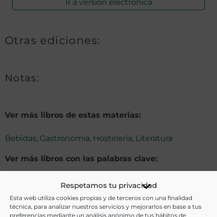
Ir a versión electrónica
Otras ediciones:
Notas:
Ver más libros de estas materias:
Bebidas
,
Gastronomía
,
Hostelería
,
Literatura
Ver más libros con las palabras clave:
Cafeterías
,
Imágenes
,
Madrid
,
Teatro
Respetamos tu privacidad
Esta web utiliza cookies propias y de terceros con una finalidad
técnica, para analizar nuestros servicios y mejorarlos en base a tus
COMPARTIR
preferencias mediante un análisis anónimo de tus hábitos de