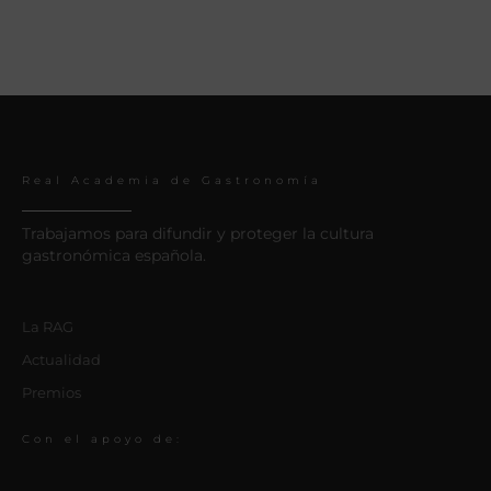
Real Academia de Gastronomía
Trabajamos para difundir y proteger la cultura
gastronómica española.
La RAG
Actualidad
Premios
Con el apoyo de: