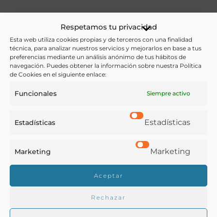
Ver más libros de estas materias:
Respetamos tu privacidad
Agricultura
,
Bebidas
,
Enología y Viticultura
Esta web utiliza cookies propias y de terceros con una finalidad
técnica, para analizar nuestros servicios y mejorarlos en base a tus
preferencias mediante un análisis anónimo de tus hábitos de
Ver más libros con las palabras clave:
navegación. Puedes obtener la información sobre nuestra Política
de Cookies en el siguiente enlace:
Málaga
,
Sociedades
,
Vinificación
,
Vinos
Funcionales
Siempre activo
COMPARTIR
Estadísticas
Estadísticas
Marketing
Marketing
Buscar en la biblioteca
Aceptar
Rechazar
Biblioteca digital Duque de Ahumada