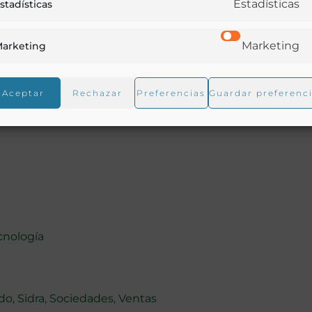
Estadísticas
stadísticas
Marketing
arketing
Aceptar
Rechazar
Preferencias
Guardar preferenc
cnología
do
,
Sidra
,
Sociedades
,
Ventas