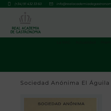
(+34) 91 432 33 60
info@realacademiadegastrono
La RAG
Actualidad
Premi
Sociedad Anónima El Águila 