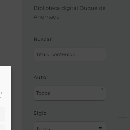
Biblioteca digital Duque de
Ahumada
Buscar
Autor
un
Todos
n
Siglo
Todos