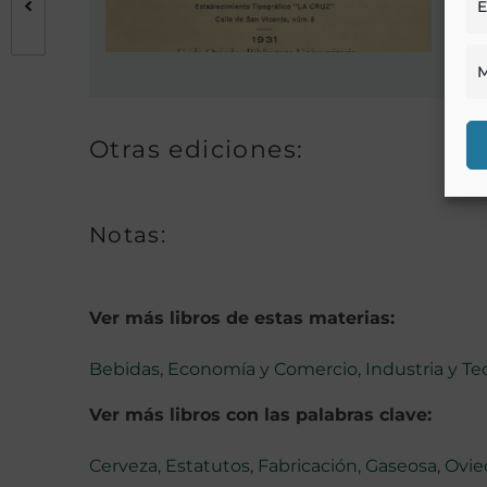
E
M
Otras ediciones:
Notas:
Ver más libros de estas materias:
Bebidas
,
Economía y Comercio
,
Industria y Te
Ver más libros con las palabras clave:
Cerveza
,
Estatutos
,
Fabricación
,
Gaseosa
,
Ovie