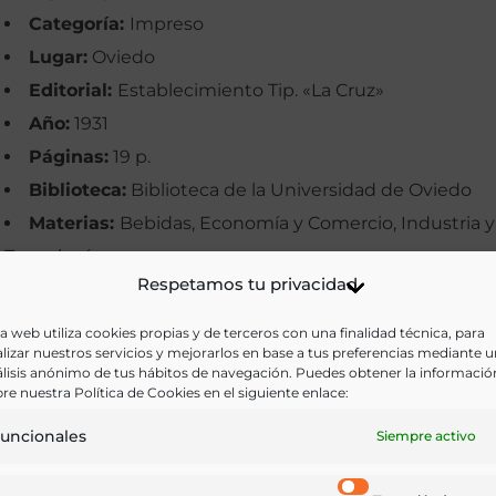
Categoría:
Impreso
Lugar:
Oviedo
Editorial:
Establecimiento Tip. «La Cruz»
Año:
1931
Páginas:
19 p.
Biblioteca:
Biblioteca de la Universidad de Oviedo
Materias:
Bebidas, Economía y Comercio, Industria y
Tecnología
Respetamos tu privacidad
Palabras clave:
Cerveza, Estatutos, Fabricación,
Gaseosa, Oviedo, Sidra, Sociedades, Ventas
a web utiliza cookies propias y de terceros con una finalidad técnica, para
lizar nuestros servicios y mejorarlos en base a tus preferencias mediante 
Idioma:
Castellano
lisis anónimo de tus hábitos de navegación. Puedes obtener la informació
re nuestra Política de Cookies en el siguiente enlace:
Ir a versión electrónica
uncionales
Siempre activo