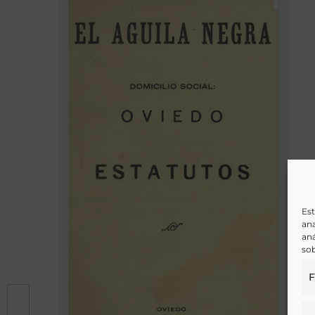
Est
ana
aná
sob
F