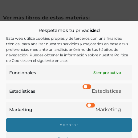
Ver más libros de estas materias:
Respetamos tu privacidad
Agricultura
,
Economía y Comercio
,
Enseñanza
,
Esta web utiliza cookies propias y de terceros con una finalidad
Industria y Tecnología
,
Prensa y Revistas
,
Profesiones
técnica, para analizar nuestros servicios y mejorarlos en base a tus
preferencias mediante un análisis anónimo de tus hábitos de
Ver más libros con las palabras clave:
navegación. Puedes obtener la información sobre nuestra Política
de Cookies en el siguiente enlace:
Economía rural
,
Enseñanza
,
Industria agrícola
,
Funcionales
Siempre activo
Labradores
,
Prensa
Estadísticas
Estadísticas
COMPARTIR
Marketing
Marketing
Aceptar
Buscar en la biblioteca