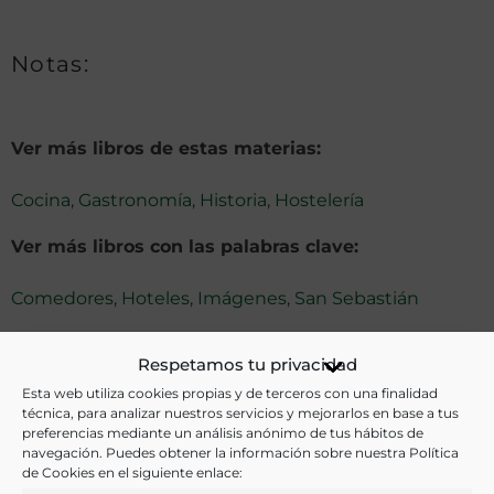
Notas:
Ver más libros de estas materias:
Cocina
,
Gastronomía
,
Historia
,
Hostelería
Ver más libros con las palabras clave:
Comedores
,
Hoteles
,
Imágenes
,
San Sebastián
Respetamos tu privacidad
COMPARTIR
Esta web utiliza cookies propias y de terceros con una finalidad
técnica, para analizar nuestros servicios y mejorarlos en base a tus
preferencias mediante un análisis anónimo de tus hábitos de
navegación. Puedes obtener la información sobre nuestra Política
de Cookies en el siguiente enlace: