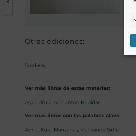
E
M
Otras ediciones:
Notas:
Ver más libros de estas materias:
Agricultura
,
Alimentos
,
Bebidas
Ver más libros con las palabras clave:
Agricultura
,
Manzanas
,
Manzanos
,
Sidra