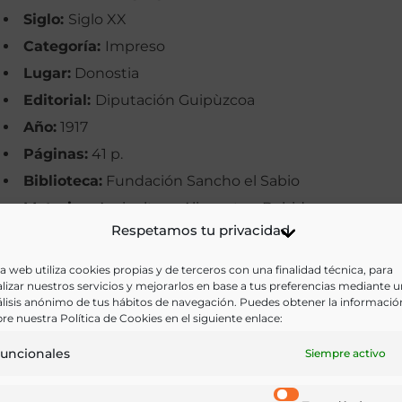
Siglo:
Siglo XX
Categoría:
Impreso
Lugar:
Donostia
Editorial:
Diputación Guipùzcoa
Año:
1917
Páginas:
41 p.
Biblioteca:
Fundación Sancho el Sabio
Materias:
Agricultura, Alimentos, Bebidas
Respetamos tu privacidad
Palabras clave:
Agricultura, Manzanas, Manzanos, Si
Idioma:
Euskera
a web utiliza cookies propias y de terceros con una finalidad técnica, para
lizar nuestros servicios y mejorarlos en base a tus preferencias mediante 
lisis anónimo de tus hábitos de navegación. Puedes obtener la informació
Ir a versión electrónica
re nuestra Política de Cookies en el siguiente enlace:
uncionales
Siempre activo