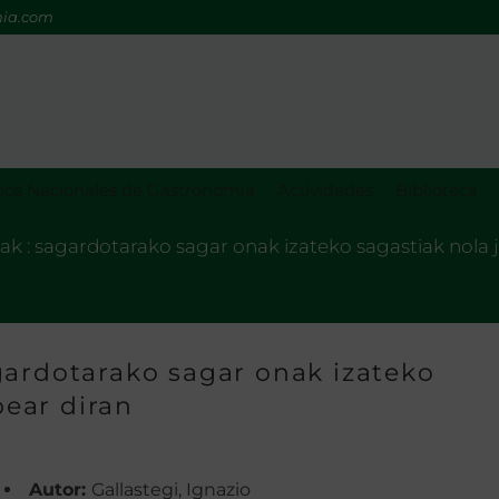
mia.com
os Nacionales de Gastronomía
Actividades
Biblioteca
k : sagardotarako sagar onak izateko sagastiak nola jar
gardotarako sagar onak izateko
bear diran
Autor:
Gallastegi, Ignazio