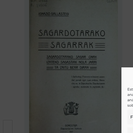
Est
ana
aná
sob
F