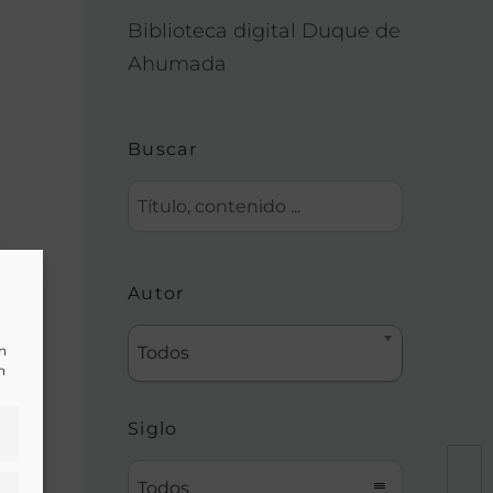
Biblioteca digital Duque de
Ahumada
Buscar
dra
Autor
un
Todos
n
Siglo
Todos