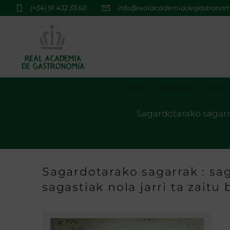
(+34) 91 432 33 60
info@realacademiadegastrono
La RAG
Actualidad
Premi
Sagardotarako sagarra
Sagardotarako sagarrak : sa
sagastiak nola jarri ta zaitu 