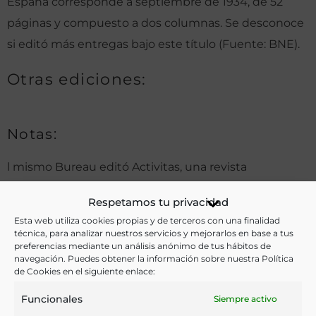
España corresponde a septiembre de 1934, de 52
páginas y compuesto a dos columnas. Se desconoce
si editó más entregas bajo este título (Fuente: BNE).
Otras ediciones:
Notas:
l mismo Bureau editó Activitas, una revista
correspondiente a 1932-1933, con textos sobre la I
Respetamos tu privacidad
Feria Comercial de Gerona, y en 1934 publicó
Esta web utiliza cookies propias y de terceros con una finalidad
asimismo Informaciones estadísticas ilustradas, de
técnica, para analizar nuestros servicios y mejorarlos en base a tus
preferencias mediante un análisis anónimo de tus hábitos de
280 páginas (Fuente: BNE).
navegación. Puedes obtener la información sobre nuestra Política
de Cookies en el siguiente enlace:
Funcionales
Siempre activo
Ver más libros de estas materias: