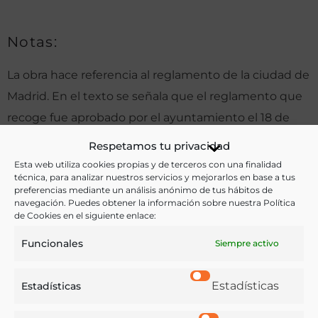
Notas:
La obra hace referencia al reglamento de la ciudad de
Madrid. En el texto se señala que el reglamento que
recoge fue aprobado por el ayuntamiento el 18 de
diciembre de 1847.
Respetamos tu privacidad
Esta web utiliza cookies propias y de terceros con una finalidad
técnica, para analizar nuestros servicios y mejorarlos en base a tus
preferencias mediante un análisis anónimo de tus hábitos de
Ver más libros de estas materias:
navegación. Puedes obtener la información sobre nuestra Política
de Cookies en el siguiente enlace:
Alimentos
,
Economía y Comercio
,
Ganadería
,
Funcionales
Siempre activo
Legislación
,
Profesiones
Ver más libros con las palabras clave:
Estadísticas
Estadísticas
Carnes
,
Legislación
,
Mataderos
,
Matarifes
,
Profesiones
,