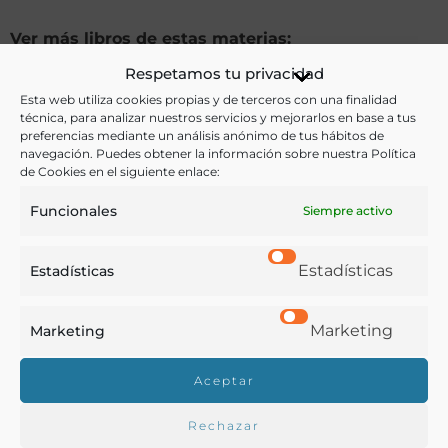
Ver más libros de estas materias:
Respetamos tu privacidad
Cocina
,
Gastronomía
,
Historia
,
Hostelería
,
Profesiones
Esta web utiliza cookies propias y de terceros con una finalidad
técnica, para analizar nuestros servicios y mejorarlos en base a tus
Ver más libros con las palabras clave:
preferencias mediante un análisis anónimo de tus hábitos de
navegación. Puedes obtener la información sobre nuestra Política
de Cookies en el siguiente enlace:
Camareros
,
Cocineros
,
Cuenca
,
Reglamentos
,
Sociedades
Funcionales
Siempre activo
Estadísticas
Estadísticas
COMPARTIR
Marketing
Marketing
Aceptar
Buscar en la biblioteca
Rechazar