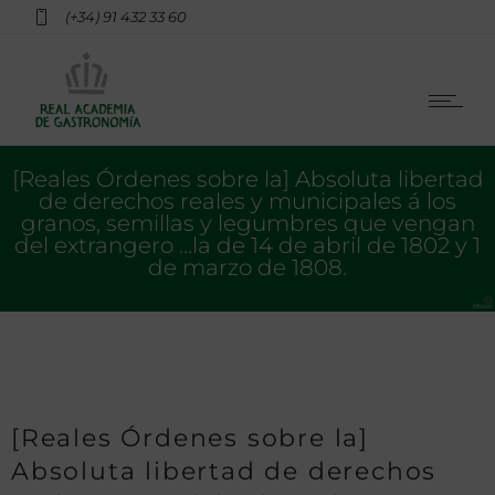
(+34) 91 432 33 60
[Reales Órdenes sobre la] Absoluta libertad
de derechos reales y municipales á los
granos, semillas y legumbres que vengan
del extrangero …la de 14 de abril de 1802 y 1
de marzo de 1808.
[Reales Órdenes sobre la]
Absoluta libertad de derechos