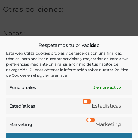
Otras ediciones:
Notas:
Respetamos tu privacidad
Esta web utiliza cookies propias y de terceros con una finalidad
Ver más libros de estas materias:
técnica, para analizar nuestros servicios y mejorarlos en base a tus
preferencias mediante un análisis anónimo de tus hábitos de
navegación. Puedes obtener la información sobre nuestra Política
Agricultura
,
Economía y Comercio
,
Historia
,
de Cookies en el siguiente enlace:
Legislación
Funcionales
Siempre activo
Ver más libros con las palabras clave:
Estadísticas
Estadísticas
Grano
,
Importación
,
Impuestos
,
Legumbres
,
Semillas
Marketing
Marketing
COMPARTIR