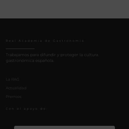
Real Academia de Gastronomía
Trabajamos para difundir y proteger la cultura
gastronómica española.
La RAG
Actualidad
Premios
Con el apoyo de: