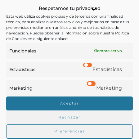
Agricultura
,
Enseñanza
,
Legislación
Respetamos tu privacidad
Esta web utiliza cookies propias y de terceros con una finalidad
Ver más libros con las palabras clave:
técnica, para analizar nuestros servicios y mejorarlos en base a tus
preferencias mediante un análisis anónimo de tus hábitos de
navegación. Puedes obtener la información sobre nuestra Política
Enseñanza
,
Escuelas
,
España
,
Legislación
de Cookies en el siguiente enlace:
Funcionales
Siempre activo
COMPARTIR
Estadísticas
Estadísticas
Marketing
Marketing
Buscar en la biblioteca
Aceptar
Rechazar
Biblioteca digital Duque de Ahumada
Preferencias