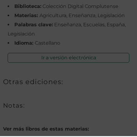
Biblioteca:
Colección Digital Complutense
Materias:
Agricultura, Enseñanza, Legislación
Palabras clave:
Enseñanza, Escuelas, España,
Legislación
Idioma:
Castellano
Ir a versión electrónica
Otras ediciones:
Notas:
Ver más libros de estas materias: