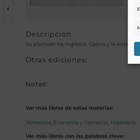
E
M
Descripción
Se plantean los Ingresos, Gastos y la Amortiz
Otras ediciones:
Notas:
Ver más libros de estas materias:
Alimentos
,
Economía y Comercio
,
Hostelería
Ver más libros con las palabras clave: