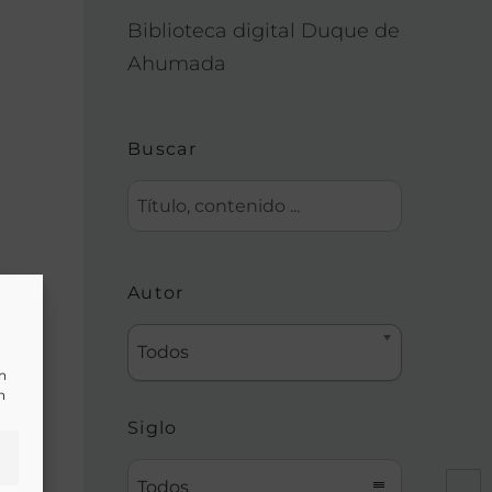
Biblioteca digital Duque de
Ahumada
Buscar
Autor
ía
Todos
un
n
Siglo
Todos