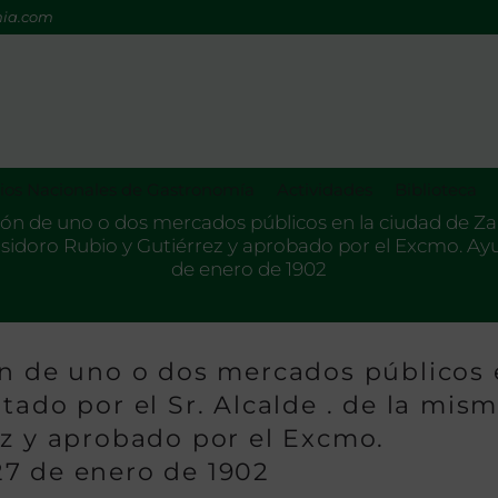
mia.com
os Nacionales de Gastronomía
Actividades
Biblioteca
ión de uno o dos mercados públicos en la ciudad de Zam
 Isidoro Rubio y Gutiérrez y aprobado por el Excmo. A
de enero de 1902
ón de uno o dos mercados públicos
tado por el Sr. Alcalde . de la mism
ez y aprobado por el Excmo.
7 de enero de 1902