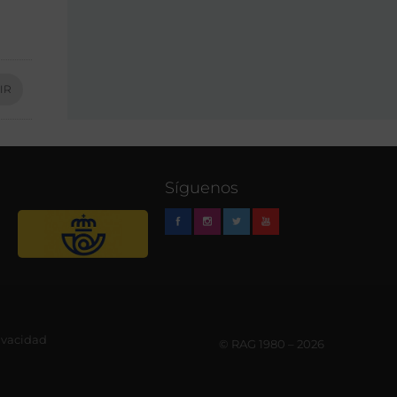
IR
Síguenos
rivacidad
© RAG 1980 – 2026