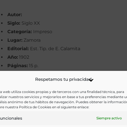
Autor:
Siglo:
Siglo XX
Categoría:
Impreso
Lugar:
Zamora
Editorial:
Est. Tip. de E. Calamita
Año:
1902
Páginas:
15 p.
Biblioteca:
Biblioteca Digital de Castilla y León
Respetamos tu privacidad
Materias:
Alimentos, Economía y Comercio, Hosteler
Palabras clave:
Alimentos, Comercio, Mercados,
a web utiliza cookies propias y de terceros con una finalidad técnica, para
lizar nuestros servicios y mejorarlos en base a tus preferencias mediante 
Zamora
lisis anónimo de tus hábitos de navegación. Puedes obtener la informació
re nuestra Política de Cookies en el siguiente enlace:
Idioma:
Castellano
uncionales
Siempre activo
Ir a versión electrónica