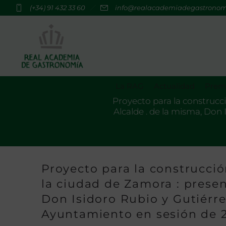
(+34) 91 432 33 60
info@realacademiadegastrono
La RAG
Actualidad
Premi
Proyecto para la construcc
Alcalde . de la misma, Don
Proyecto para la construcci
la ciudad de Zamora : presen
Don Isidoro Rubio y Gutiérr
Ayuntamiento en sesión de 2