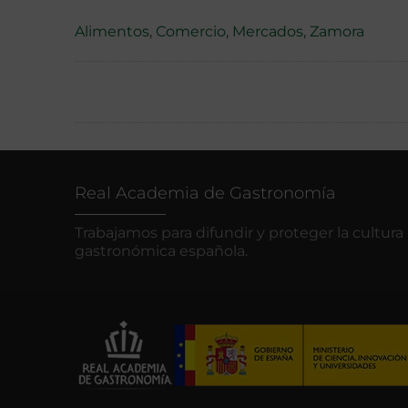
Alimentos
,
Comercio
,
Mercados
,
Zamora
Real Academia de Gastronomía
Trabajamos para difundir y proteger la cultura
gastronómica española.