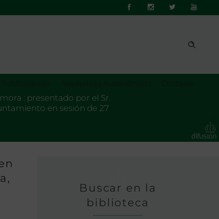
Publicaciones
Academias Autonómicas
Contacto
ora : presentado por el Sr.
yuntamiento en sesión de 27
 en
a,
Buscar en la
biblioteca