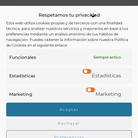
Economía y Comercio
,
Enología y Viticultura
,
Respetamos tu privacidad
Legislación
Esta web utiliza cookies propias y de terceros con una finalidad
técnica, para analizar nuestros servicios y mejorarlos en base a tus
Ver más libros con las palabras clave:
preferencias mediante un análisis anónimo de tus hábitos de
navegación. Puedes obtener la información sobre nuestra Política
de Cookies en el siguiente enlace:
Importación
,
Legislación
,
Navarra
,
Pamplona
,
Vinos
Funcionales
Siempre activo
COMPARTIR
Estadísticas
Estadísticas
Marketing
Marketing
Buscar en la biblioteca
Aceptar
Rechazar
Biblioteca digital Duque de Ahumada
Preferencias