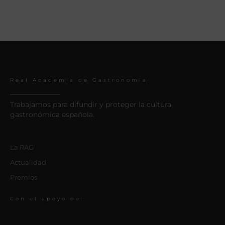
Real Academia de Gastronomía
Trabajamos para difundir y proteger la cultura
gastronómica española.
La RAG
Actualidad
Premios
Con el apoyo de: