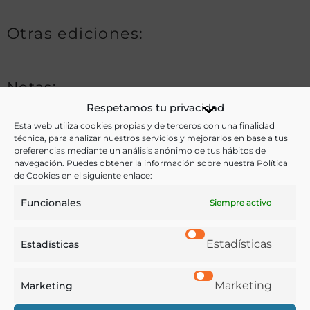
Otras ediciones:
Notas:
Respetamos tu privacidad
Esta web utiliza cookies propias y de terceros con una finalidad
técnica, para analizar nuestros servicios y mejorarlos en base a tus
Ver más libros de estas materias:
preferencias mediante un análisis anónimo de tus hábitos de
navegación. Puedes obtener la información sobre nuestra Política
Alimentos
,
Economía y Comercio
,
Historia
,
Industria y
de Cookies en el siguiente enlace:
Tecnología
,
Legislación
Funcionales
Siempre activo
Ver más libros con las palabras clave:
Estadísticas
Estadísticas
Aragón
,
Impuestos
,
Pleitos
,
Salinas
Marketing
Marketing
COMPARTIR