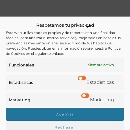
Ver más libros de estas materias:
Respetamos tu privacidad
Bebidas
,
Economía y Comercio
,
Enología y Viticultura
,
Esta web utiliza cookies propias y de terceros con una finalidad
técnica, para analizar nuestros servicios y mejorarlos en base a tus
Legislación
preferencias mediante un análisis anónimo de tus hábitos de
navegación. Puedes obtener la información sobre nuestra Política
Ver más libros con las palabras clave:
de Cookies en el siguiente enlace:
Funcionales
Siempre activo
Ordenanzas
,
Valladolid
,
Ventas
,
Vinos
Estadísticas
Estadísticas
COMPARTIR
Marketing
Marketing
Aceptar
Buscar en la biblioteca
Rechazar