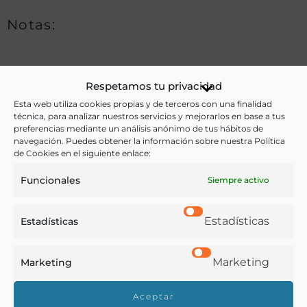
Notas:
Ver más libros de estas materias:
Respetamos tu privacidad
Esta web utiliza cookies propias y de terceros con una finalidad
Aceites
,
Agricultura
,
Alimentos
,
Economía y Comercio
,
técnica, para analizar nuestros servicios y mejorarlos en base a tus
preferencias mediante un análisis anónimo de tus hábitos de
Historia
,
Legislación
navegación. Puedes obtener la información sobre nuestra Política
de Cookies en el siguiente enlace:
Ver más libros con las palabras clave:
Funcionales
Siempre activo
Aceites
,
Comercio
,
Grano
,
Harinas
,
Legislación
,
Puerto
franco
Estadísticas
Estadísticas
COMPARTIR
Marketing
Marketing
Aceptar