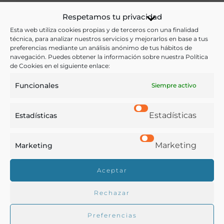
Respetamos tu privacidad
Aceites
,
Agricultura
,
Alimentos
,
Industria y Tecnología
Esta web utiliza cookies propias y de terceros con una finalidad
Ver más libros con las palabras clave:
técnica, para analizar nuestros servicios y mejorarlos en base a tus
preferencias mediante un análisis anónimo de tus hábitos de
navegación. Puedes obtener la información sobre nuestra Política
Aceite de oliva
,
Aceitunas
,
Industria oleícola
,
Olivos
de Cookies en el siguiente enlace:
Funcionales
Siempre activo
COMPARTIR
Estadísticas
Estadísticas
Marketing
Marketing
Buscar en la biblioteca
Aceptar
Rechazar
Biblioteca digital Duque de Ahumada
Preferencias