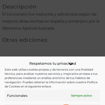
Descripción
El Diccionario fue traducida y adicionada según las
mejores obras escritas en España y extranjero, por la
Biblioteca Agrícola Ilustrada.
Otras ediciones:
Notas:
Respetamos tu privacidad
1. A-B (VIII, 786 p., [5] h. de lám.)
Esta web utiliza cookies propias y de terceros con una finalidad
técnica, para analizar nuestros servicios y mejorarlos en base a tus
2. C-H ( 888 p., [13] h. de lám.)
preferencias mediante un análisis anónimo de tus hábitos de
navegación. Puedes obtener la información sobre nuestra Política
3. I-Z ( 622 p., [11] h. de lám.)
de Cookies en el siguiente enlace:
Funcionales
Siempre activo
Ver más libros de estas materias: