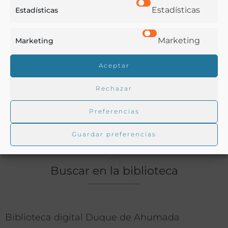
Estadísticas
Estadísticas
Aceites
,
Agricultura
,
Apicultura
,
Bebidas
,
Diccionario
,
Enología y Viticultura
,
Especias
,
Legislación
Marketing
Marketing
Ver más libros con las palabras clave:
Aceptar
Agricultura
,
Diccionarios
,
Olivicultura
,
Vinicultura
Rechazar
COMPARTIR
Preferencias
Guardar preferencias
Buscar en la biblioteca
Biblioteca digital Duque de Ahumada