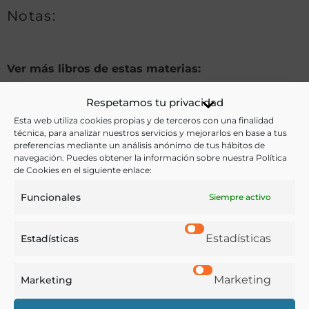
Notas:
Ver más libros de estas materias:
Alimentos
,
Artes de mesa
,
Bebidas
,
Cocina
,
Respetamos tu privacidad
Esta web utiliza cookies propias y de terceros con una finalidad
Diccionario
,
Dietética y nutrición
,
Enología y
técnica, para analizar nuestros servicios y mejorarlos en base a tus
Viticultura
,
Gastronomía
,
Pastelería y Confitería
,
preferencias mediante un análisis anónimo de tus hábitos de
navegación. Puedes obtener la información sobre nuestra Política
Profesiones
,
Recetarios
de Cookies en el siguiente enlace:
Ver más libros con las palabras clave:
Funcionales
Siempre activo
Cocina
,
Cocineros
,
Conservas
,
Pasteleros
,
Repostería
,
Estadísticas
Estadísticas
Trinchar
Marketing
Marketing
COMPARTIR