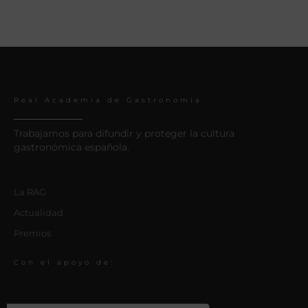
Real Academia de Gastronomía
Trabajamos para difundir y proteger la cultura
gastronómica española.
La RAG
Actualidad
Premios
Con el apoyo de: