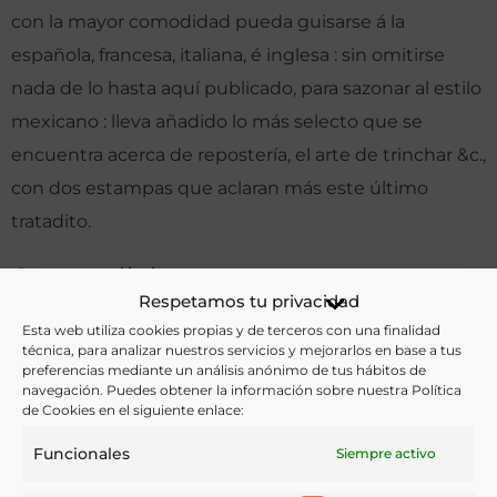
con la mayor comodidad pueda guisarse á la
española, francesa, italiana, é inglesa : sin omitirse
nada de lo hasta aquí publicado, para sazonar al estilo
mexicano : lleva añadido lo más selecto que se
encuentra acerca de repostería, el arte de trinchar &c.,
con dos estampas que aclaran más este último
tratadito.
Otras ediciones:
Respetamos tu privacidad
Esta web utiliza cookies propias y de terceros con una finalidad
técnica, para analizar nuestros servicios y mejorarlos en base a tus
Notas:
preferencias mediante un análisis anónimo de tus hábitos de
navegación. Puedes obtener la información sobre nuestra Política
de Cookies en el siguiente enlace:
Ver más libros de estas materias:
Funcionales
Siempre activo