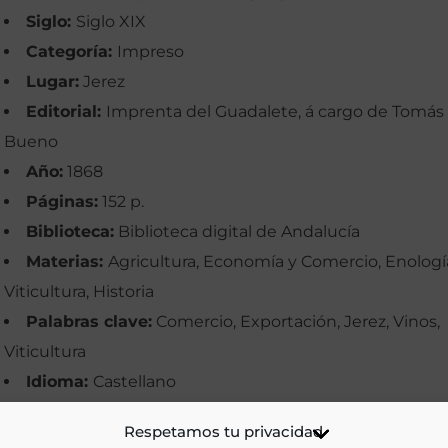
Siglo:
Siglo XIX
Categoría:
Impreso
Lugar:
Jerez
Editorial:
Imprenta del Guadalete, á cargo de Tomás
Bueno
Año:
1868
Páginas:
152 p.
Biblioteca:
Biblioteca digital de Andalucía
Materias:
Agricultura, Economía y Comercio, Enologí
Viticultura, Historia
Palabras clave:
Comercio, Exportación, Jerez, Vinos,
Viticultura
Idioma:
Castellano
Ir a versión electrónica
Respetamos tu privacidad