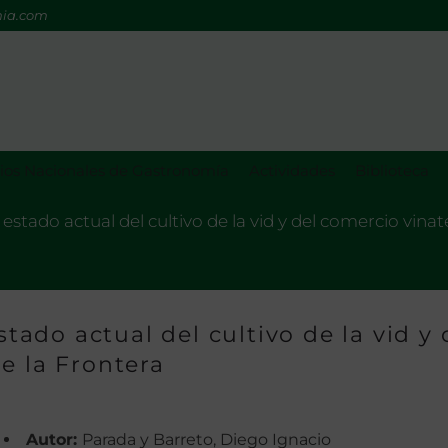
mia.com
os Nacionales de Gastronomía
Actividades
Biblioteca
y estado actual del cultivo de la vid y del comercio vina
stado actual del cultivo de la vid y 
e la Frontera
Autor:
Parada y Barreto, Diego Ignacio