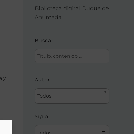
Biblioteca digital Duque de
Ahumada
Buscar
a y
Autor
Todos
Siglo
Todos